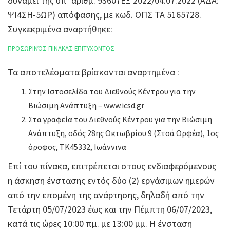
δυνάμει της υπ’ αριθμ. 93607ΕΞ 2022/04.07.2022 (ΑΔΑ:
ΨΙ4ΣΗ-5ΩΡ) απόφασης, με κωδ. ΟΠΣ ΤΑ 5165728.
Συγκεκριμένα αναρτήθηκε:
ΠΡΟΣΩΡΙΝΌΣ ΠΙΝΑΚΑΣ ΕΠΙΤΥΧΟΝΤΟΣ
Τα αποτελέσματα βρίσκονται αναρτημένα :
Στην Ιστοσελίδα του Διεθνούς Κέντρου για την
Βιώσιμη Ανάπτυξη – www.icsd.gr
Στα γραφεία του Διεθνούς Κέντρου για την Βιώσιμη
Ανάπτυξη, οδός 28ης Οκτωβρίου 9 (Στοά Ορφέα), 1ος
όροφος, ΤΚ45332, Ιωάννινα
Επί του πίνακα, επιτρέπεται στους ενδιαφερόμενους
η άσκηση ένστασης εντός δύο (2) εργάσιμων ημερών
από την επομένη της ανάρτησης, δηλαδή από την
Τετάρτη 05/07/2023 έως και την Πέμπτη 06/07/2023,
κατά τις ώρες 10:00 πμ. με 13:00 μμ. Η ένσταση