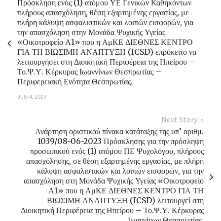
Πρόσκληση ενός (1) ατόμου ΥΕ Γενικών Καθηκόντων
πλήρους απασχόληση, θέση εξαρτημένης εργασίας, με
πλήρη κάλυψη ασφαλιστικών και λοιπών εισφορών, για
την απασχόληση στην Μονάδα Ψυχικής Υγείας
«Οικοτροφείο Α1» που η ΑμΚΕ ΔΙΕΘΝΕΣ ΚΕΝΤΡΟ
ΓΙΑ ΤΗ ΒΙΩΣΙΜΗ ΑΝΑΠΤΥΞΗ (ICSD) επρόκειτο να
λειτουργήσει στη Διοικητική Περιφέρεια της Ηπείρου –
Το.Ψ.Υ. Κέρκυρας Ιωαννίνων Θεσπρωτίας –
Περιφερειακή Ενότητα Θεσπρωτίας.
July 4, 2023
Next Story: »
Ανάρτηση οριστικού πίνακα κατάταξης της υπ’ αριθμ.
1039/08-06-2023 Πρόσκλησης για την πρόσληψη
προσωπικού ενός (1) ατόμου ΠΕ Ψυχολόγου, πλήρους
απασχόλησης, σε θέση εξαρτημένης εργασίας, με πλήρη
κάλυψη ασφαλιστικών και λοιπών εισφορών, για την
απασχόληση στη Μονάδα Ψυχικής Υγείας «Οικοτροφείο
Α1» που η ΑμΚΕ ΔΙΕΘΝΕΣ ΚΕΝΤΡΟ ΓΙΑ ΤΗ
ΒΙΩΣΙΜΗ ΑΝΑΠΤΥΞΗ (ICSD) λειτουργεί στη
Διοικητική Περιφέρεια της Ηπείρου – Το.Ψ.Υ. Κέρκυρας
Ιωαννίνων Θεσπρωτίας.