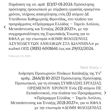
Παράταση της υπ. αριθ. 113/17-01-2024 Πρόσκλησης
πρόσληψης προσωπικού με σύμβαση εργασίας ορισμένου
χρόνου, πλήρους απασχόλησης ενός (1) ατόμου ΔΕ
Υπεύθυνου Καθημερινής Φροντίδας, στο πλαίσιο του
προγράμματος «Πρόγραμμα Ελλάδας – Ταμείο Ασύλου,
Μετανάστευσης και Ένταξης 2021-2027», με την
συγχρηματοδότηση της Ευρωπαϊκής Ένωσης για το
ΚΦΑΑ με την επωνυμία «ΔΟΜΗ ΦΙΛΟΞΕΝΙΑΣ
ΑΣΥΝΟΔΕΥΤΩΝ ΑΝΗΛΙΚΩΝ ΣΤΑ ΙΩΑΝΝΙΝΑ» με
κωδικό ΟΠΣ (MIS) 6001661 έως και 29/02/2024.
February 20, 2024
Next Story: »
Ανάρτηση Προσωρινών Πινάκων Κατάταξης της Υπ’
αριθμ. 2146/11-10-2023 Πρόσκλησης Πρόσληψης
Προσωπικού, για τη σύναψη ΣΥΜΒΑΣΗΣ ΕΡΓΑΣΙΑΣ
ΟΡΙΣΜΕΝΟΥ ΧΡΟΝΟΥ Ενός (1) ατόμου ΠΕ
Εκπαιδευτικού, στα πλαίσια του Προγράμματος
«Πρόγραμμα Ελλάδας – Ταμείο Ασύλου,
Μετανάστευσης και Ένταξης 2021-2027», για το ΚΦΑΑ
με την επωνυμία «ΔΟΜΗ ΦΙΛΟΞΕΝΙΑΣ