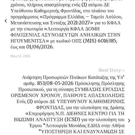
χρόνου, πλήρους απασχόλησης ενός (1) ατόμου ΔΕ
Υπεύθυνου Καθημερινής Φροντίδας, στο πλαίσιο του
προγράμματος «Πρόγραμμα Ελλάδας – Ταμείο Ασύλου,
Μετανάστευσης και Ένταξης 2021-2027» για το ΚΦΑΑ
με την επωνυμία «Λειτουργία ΚΦΑΑ ΔΟΜΗ
ΦΙΛΟΞΕΝΙΑΣ ΑΣΥΝΟΔΕΥΤΩΝ ΑΝΗΛΙΚΩΝ ΣΤΗΝ
ΗΓΟΥΜΕΝΙΤΣΑ» με κωδικό ΟΠΣ (MIS) 6016385,
έως και 01/06/2026.
May 22, 2026
Next Story: »
Ανάρτηση Προσωρινών Πινάκων Κατάταξης της Υπ’
αριθμ. 853/08-05-2026 Πρόσκλησης Πρόσληψης
Προσωπικού, για τη σύναψη ΣΥΜΒΑΣΗΣ ΕΡΓΑΣΙΑΣ
ΟΡΙΣΜΕΝΟΥ ΧΡΟΝΟΥ, ΠΛΗΡΟΥΣ ΑΠΑΣΧΟΛΗΣΗΣ
Ενός (1) ατόμου ΔΕ ΥΠΕΥΘΥΝΟΥ ΚΑΘΗΜΕΡΙΝΗΣ
ΦΡΟΝΤΙΔΑΣ, για την υλοποίηση της Δράσης
«Επιχορήγηση Ν.Π. ΔΙΕΘΝΕΣ ΚΕΝΤΡΟ ΓΙΑ ΤΗ
ΒΙΩΣΙΜΗ ΑΝΑΠΤΥΞΗ (ICSD) για την υλοποίηση του
Έργου “Λειτουργία Μονάδας ΕΔΗΔ στην Αθήνα
“ΥΠΟΣΤΗΡΙΞΗ ΚΑΙ ΕΝΔΥΝΑΜΩΣΗ ΣΕ