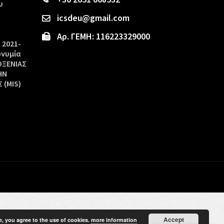
υ
icsdeu@gmail.com
Αρ. ΓΕΜΗ: 116223329000
 2021-
ωνυμία
ΟΞΕΝΙΑΣ
ΗΝ
 (MIS)
Accept
e, you agree to the use of cookies.
more information