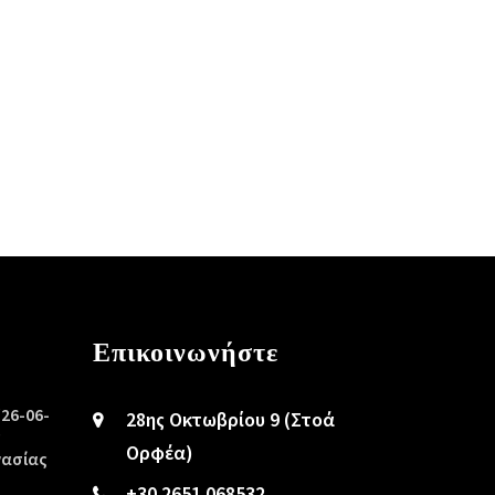
Επικοινωνήστε
/26-06-
28ης Οκτωβρίου 9 (Στοά
ς
Ορφέα)
γασίας
+30 2651 068532