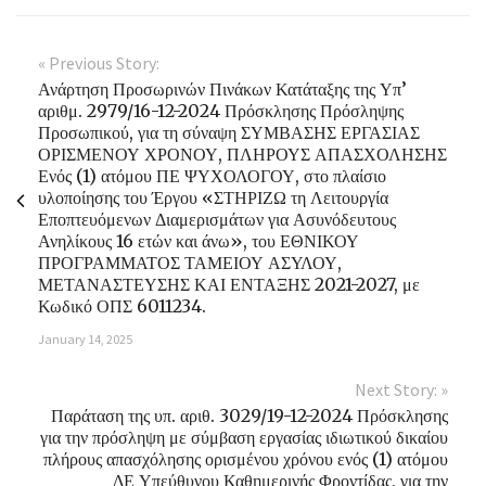
« Previous Story:
Ανάρτηση Προσωρινών Πινάκων Κατάταξης της Υπ’
αριθμ. 2979/16-12-2024 Πρόσκλησης Πρόσληψης
Προσωπικού, για τη σύναψη ΣΥΜΒΑΣΗΣ ΕΡΓΑΣΙΑΣ
ΟΡΙΣΜΕΝΟΥ ΧΡΟΝΟΥ, ΠΛΗΡΟΥΣ ΑΠΑΣΧΟΛΗΣΗΣ
Ενός (1) ατόμου ΠΕ ΨΥΧΟΛΟΓΟΥ, στο πλαίσιο
υλοποίησης του Έργου «ΣΤΗΡΙΖΩ τη Λειτουργία
Εποπτευόμενων Διαμερισμάτων για Ασυνόδευτους
Ανηλίκους 16 ετών και άνω», του ΕΘΝΙΚΟΥ
ΠΡΟΓΡΑΜΜΑΤΟΣ ΤΑΜΕΙΟΥ ΑΣΥΛΟΥ,
ΜΕΤΑΝΑΣΤΕΥΣΗΣ ΚΑΙ ΕΝΤΑΞΗΣ 2021-2027, με
Κωδικό ΟΠΣ 6011234.
January 14, 2025
Next Story: »
Παράταση της υπ. αριθ. 3029/19-12-2024 Πρόσκλησης
για την πρόσληψη με σύμβαση εργασίας ιδιωτικού δικαίου
πλήρους απασχόλησης ορισμένου χρόνου ενός (1) ατόμου
ΔΕ Υπεύθυνου Καθημερινής Φροντίδας, για την