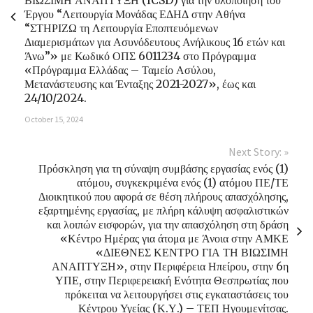
ΒΙΩΣΙΜΗ ΑΝΑΠΤΥΞΗ (ICSD) για την υλοποίηση του
Έργου “Λειτουργία Μονάδας ΕΔΗΔ στην Αθήνα
“ΣΤΗΡΙΖΩ τη Λειτουργία Εποπτευόμενων
Διαμερισμάτων για Ασυνόδευτους Ανήλικους 16 ετών και
Άνω”» με Κωδικό ΟΠΣ 6011234 στο Πρόγραμμα
«Πρόγραμμα Ελλάδας – Ταμείο Ασύλου,
Μετανάστευσης και Ένταξης 2021-2027», έως και
24/10/2024.
October 15, 2024
Next Story: »
Πρόσκληση για τη σύναψη συμβάσης εργασίας ενός (1)
ατόμου, συγκεκριμένα ενός (1) ατόμου ΠΕ/ΤΕ
Διοικητικού που αφορά σε θέση πλήρους απασχόλησης,
εξαρτημένης εργασίας, με πλήρη κάλυψη ασφαλιστικών
και λοιπών εισφορών, για την απασχόληση στη δράση
«Κέντρο Ημέρας για άτομα με Άνοια στην ΑΜΚΕ
«ΔΙΕΘΝΕΣ ΚΕΝΤΡΟ ΓΙΑ ΤΗ ΒΙΩΣΙΜΗ
ΑΝΑΠΤΥΞΗ», στην Περιφέρεια Ηπείρου, στην 6η
ΥΠΕ, στην Περιφερειακή Ενότητα Θεσπρωτίας που
πρόκειται να λειτουργήσει στις εγκαταστάσεις του
Κέντρου Υγείας (Κ.Υ.) – ΤΕΠ Ηγουμενίτσας.