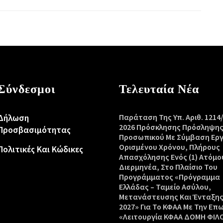
Σύνδεσμοι
Τελευταία Νέα
Δήλωση
Παράταση Της Υπ. Αριθ. 1214
2026 Πρόσκλησης Πρόσληψη
Προσβασιμότητας
Προσωπικού Με Σύμβαση Ερ
Ορισμένου Χρόνου, Πλήρους
Πολιτικές Και Κώδικες
Απασχόλησης Ενός (1) Ατόμο
Διερμηνέα, Στο Πλαίσιο Του
Προγράμματος «Πρόγραμμα
Ελλάδας – Ταμείο Ασύλου,
Μετανάστευσης Και Ένταξης
2027» Για Το ΚΦΑΑ Με Την Επ
«Λειτουργία ΚΦΑΑ ΔΟΜΗ ΦΙΛ