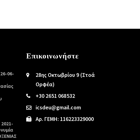
Επικοινωνήστε
/26-06-
28ης Οκτωβρίου 9 (Στοά
ς
Ορφέα)
γασίας
+30 2651 068532
υ
icsdeu@gmail.com
Αρ. ΓΕΜΗ: 116223329000
 2021-
ωνυμία
ΟΞΕΝΙΑΣ