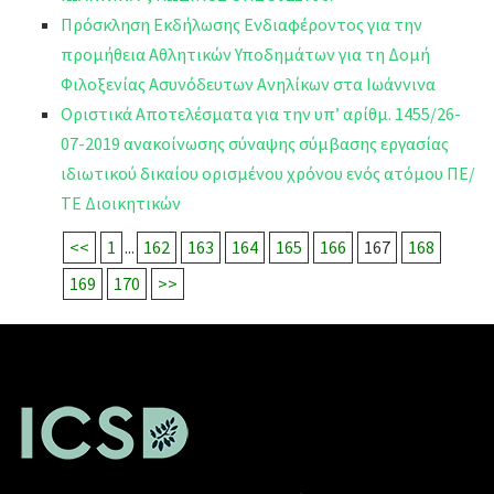
Πρόσκληση Εκδήλωσης Ενδιαφέροντος για την
προμήθεια Αθλητικών Υποδημάτων για τη Δομή
Φιλοξενίας Ασυνόδευτων Ανηλίκων στα Ιωάννινα
Οριστικά Αποτελέσματα για την υπ’ αρίθμ. 1455/26-
07-2019 ανακοίνωσης σύναψης σύμβασης εργασίας
ιδιωτικού δικαίου ορισμένου χρόνου ενός ατόμου ΠΕ/
ΤΕ Διοικητικών
<<
1
...
162
163
164
165
166
167
168
169
170
>>