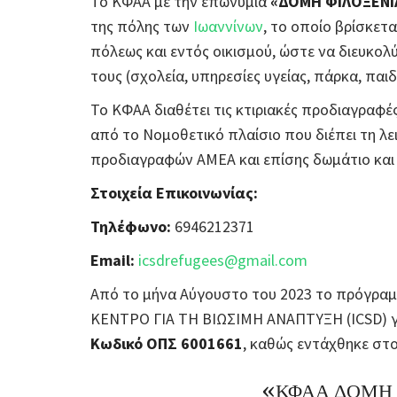
Το ΚΦΑΑ με την επωνυμία
«ΔΟΜΗ ΦΙΛΟΞΕΝΙ
της πόλης των
Ιωαννίνων
, το οποίο βρίσκετα
πόλεως και εντός οικισμού, ώστε να διευκο
τους (σχολεία, υπηρεσίες υγείας, πάρκα, παιδ
Το ΚΦΑΑ διαθέτει τις κτιριακές προδιαγραφέ
από το Νομοθετικό πλαίσιο που διέπει τη λε
προδιαγραφών ΑΜΕΑ και επίσης δωμάτιο κα
Στοιχεία Επικοινωνίας:
Τηλέφωνο:
6946212371
Email:
icsdrefugees@gmail.com
Από το μήνα Αύγουστο του 2023 το πρόγραμ
ΚΕΝΤΡΟ ΓΙΑ ΤΗ ΒΙΩΣΙΜΗ ΑΝΑΠΤΥΞΗ (ICSD) γ
Κωδικό ΟΠΣ 6001661
, καθώς εντάχθηκε σ
«ΚΦΑΑ ΔΟΜΗ 