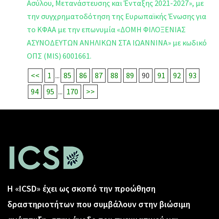
Ασύλου, Μετανάστευσης και Ένταξης 2021-2027», με
την συγχρηματοδότηση της Ευρωπαϊκής Ένωσης για
το ΚΦΑΑ με την επωνυμία «ΔΟΜΗ ΦΙΛΟΞΕΝΙΑΣ
ΑΣΥΝΟΔΕΥΤΩΝ ΑΝΗΛΙΚΩΝ ΣΤΑ ΙΩΑΝΝΙΝΑ» με κωδικό
ΟΠΣ (MIS) 6001661.
<<
1
...
85
86
87
88
89
90
91
92
93
94
95
...
170
>>
Η «ICSD» έχει ως σκοπό την προώθηση
δραστηριοτήτων που συμβάλουν στην βιώσιμη