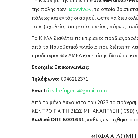
Το ΚΦΑΑ με την επωνυμία
«ΔΟΜΗ ΦΙΛΟΞΕΝΙ
της πόλης των
Ιωαννίνων
, το οποίο βρίσκετα
πόλεως και εντός οικισμού, ώστε να διευκο
τους (σχολεία, υπηρεσίες υγείας, πάρκα, παιδ
Το ΚΦΑΑ διαθέτει τις κτιριακές προδιαγραφέ
από το Νομοθετικό πλαίσιο που διέπει τη λε
προδιαγραφών ΑΜΕΑ και επίσης δωμάτιο κα
Στοιχεία Επικοινωνίας:
Τηλέφωνο:
6946212371
Email:
icsdrefugees@gmail.com
Από το μήνα Αύγουστο του 2023 το πρόγραμ
ΚΕΝΤΡΟ ΓΙΑ ΤΗ ΒΙΩΣΙΜΗ ΑΝΑΠΤΥΞΗ (ICSD) γ
Κωδικό ΟΠΣ 6001661
, καθώς εντάχθηκε σ
«ΚΦΑΑ ΔΟΜΗ 