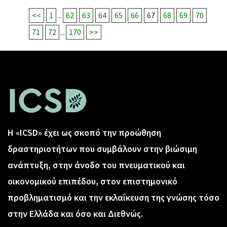
<<
1
...
62
63
64
65
66
67
68
69
70
71
72
...
170
>>
Η «ICSD» έχει ως σκοπό την προώθηση
δραστηριοτήτων που συμβάλουν στην βιώσιμη
ανάπτυξη, στην άνοδο του πνευματικού και
οικονομικού επιπέδου, στον επιστημονικό
προβληματισμό και την εκλαΐκευση της γνώσης τόσο
στην Ελλάδα και όσο και Διεθνώς.