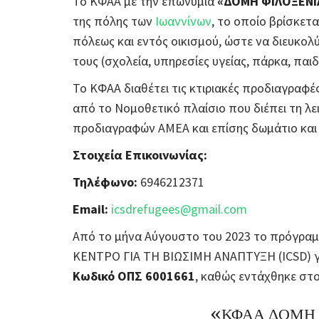
Το ΚΦΑΑ με την επωνυμία
«ΔΟΜΗ ΦΙΛΟΞΕΝΙ
της πόλης των
Ιωαννίνων
, το οποίο βρίσκετα
πόλεως και εντός οικισμού, ώστε να διευκο
τους (σχολεία, υπηρεσίες υγείας, πάρκα, παιδ
Το ΚΦΑΑ διαθέτει τις κτιριακές προδιαγραφέ
από το Νομοθετικό πλαίσιο που διέπει τη λε
προδιαγραφών ΑΜΕΑ και επίσης δωμάτιο κα
Στοιχεία Επικοινωνίας:
Τηλέφωνο:
6946212371
Email:
icsdrefugees@gmail.com
Από το μήνα Αύγουστο του 2023 το πρόγραμ
ΚΕΝΤΡΟ ΓΙΑ ΤΗ ΒΙΩΣΙΜΗ ΑΝΑΠΤΥΞΗ (ICSD) γ
Κωδικό ΟΠΣ 6001661
, καθώς εντάχθηκε σ
«ΚΦΑΑ ΔΟΜΗ 