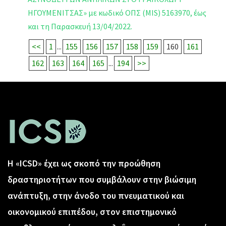
ΗΓΟΥΜΕΝΙΤΣΑΣ» με κωδικό ΟΠΣ (MIS) 5163970, έως
και τη Παρασκευή 13/04/2022.
<<
1
...
155
156
157
158
159
160
161
162
163
164
165
...
194
>>
Η «ICSD» έχει ως σκοπό την προώθηση
δραστηριοτήτων που συμβάλουν στην βιώσιμη
ανάπτυξη, στην άνοδο του πνευματικού και
οικονομικού επιπέδου, στον επιστημονικό