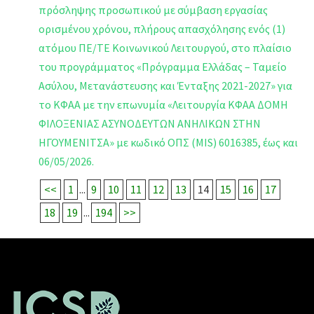
πρόσληψης προσωπικού με σύμβαση εργασίας
ορισμένου χρόνου, πλήρους απασχόλησης ενός (1)
ατόμου ΠΕ/ΤΕ Κοινωνικού Λειτουργού, στο πλαίσιο
του προγράμματος «Πρόγραμμα Ελλάδας – Ταμείο
Ασύλου, Μετανάστευσης και Ένταξης 2021-2027» για
το ΚΦΑΑ με την επωνυμία «Λειτουργία ΚΦΑΑ ΔΟΜΗ
ΦΙΛΟΞΕΝΙΑΣ ΑΣΥΝΟΔΕΥΤΩΝ ΑΝΗΛΙΚΩΝ ΣΤΗΝ
ΗΓΟΥΜΕΝΙΤΣΑ» με κωδικό ΟΠΣ (MIS) 6016385, έως και
06/05/2026.
<<
1
...
9
10
11
12
13
14
15
16
17
18
19
...
194
>>